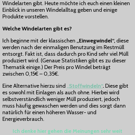
Windelarten gibt. Heute möchte ich euch einen kleinen
du
Einblick in unseren Windelalltag geben und einige
dich
Produkte vorstellen.
im
„Windel-
Welche Windelarten gibt es?
Dschungel“
zurecht!!
Ich beginne mit der klassischen
„Einwegwindel“,
diese
werden nach der einmaligen Benutzung im Restmüll
entsorgt. Fakt ist, dass dadurch pro Kind sehr viel Müll
produziert wird. (Genaue Statistiken gibt es zu dieser
Thematik einige.) Der Preis pro Windel beträgt
zwischen 0,15€ – 0,35€.
Eine Alternative hierzu sind
„
Stoffwindeln“
.
Diese gibt
es sowohl mit Einlagen als auch ohne. Hierbei wird
selbstverständlich weniger Müll produziert, jedoch
muss häufig gewaschen werden und dies sorgt dann
natürlich für einen höheren Wasser- und
Energieverbrauch.
Ich denke hier gehen die Meinungen sehr weit