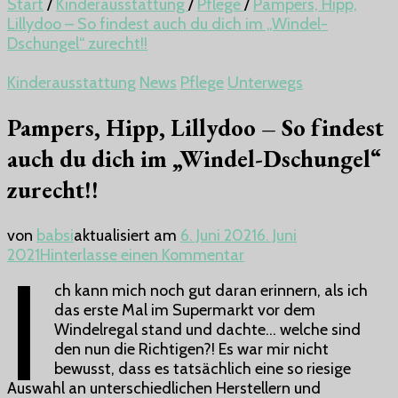
Start
/
Kinderausstattung
/
Pflege
/
Pampers, Hipp,
Lillydoo – So findest auch du dich im „Windel-
Dschungel“ zurecht!!
Kinderausstattung
News
Pflege
Unterwegs
Pampers, Hipp, Lillydoo – So findest
auch du dich im „Windel-Dschungel“
zurecht!!
von
babsi
aktualisiert am
6. Juni 2021
6. Juni
zu
2021
Hinterlasse einen Kommentar
I
Pampers,
ch kann mich noch gut daran erinnern, als ich
Hipp,
das erste Mal im Supermarkt vor dem
Lillydoo
Windelregal stand und dachte… welche sind
–
den nun die Richtigen?! Es war mir nicht
So
bewusst, dass es tatsächlich eine so riesige
findest
Auswahl an unterschiedlichen Herstellern und
auch