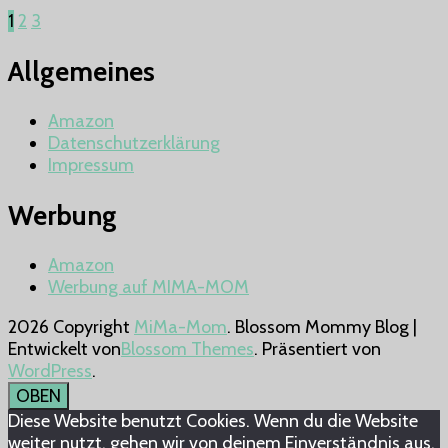
Kokadi
Seitennummerierung
Seite
Seite
Seite
1
2
3
der
Allgemeines
Beiträge
Amazon
Datenschutzerklärung
Impressum
Werbung
Amazon
Werbung auf MIMA-MOM
2026 Copyright
MiMa-Mom
.
Blossom Mommy Blog |
Entwickelt von
Blossom Themes
. Präsentiert von
WordPress
.
OBEN
Diese Website benutzt Cookies. Wenn du die Website
weiter nutzt, gehen wir von deinem Einverständnis aus.