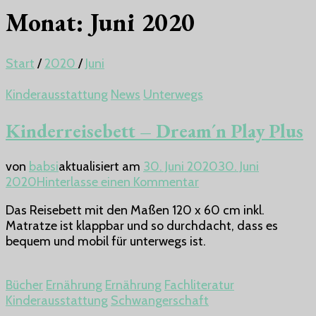
Monat:
Juni 2020
Start
/
2020
/
Juni
Kinderausstattung
News
Unterwegs
Kinderreisebett – Dream´n Play Plus
von
babsi
aktualisiert am
30. Juni 2020
30. Juni
zu
2020
Hinterlasse einen Kommentar
Kinderreisebett
Das Reisebett mit den Maßen 120 x 60 cm inkl.
–
Matratze ist klappbar und so durchdacht, dass es
Dream
bequem und mobil für unterwegs ist.
´n
Play
Plus
Bücher
Ernährung
Ernährung
Fachliteratur
Kinderausstattung
Schwangerschaft