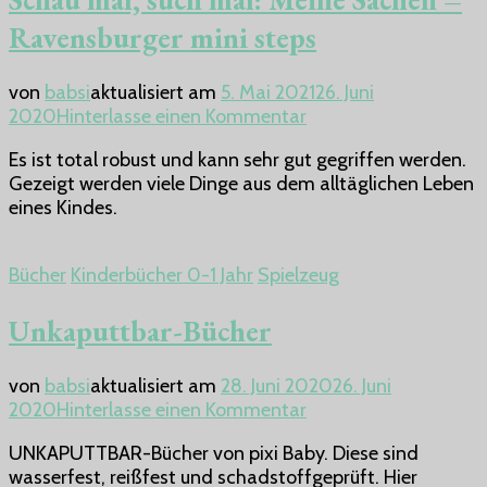
Ravensburger mini steps
von
babsi
aktualisiert am
5. Mai 2021
26. Juni
zu
2020
Hinterlasse einen Kommentar
Schau
Es ist total robust und kann sehr gut gegriffen werden.
mal,
Gezeigt werden viele Dinge aus dem alltäglichen Leben
such
eines Kindes.
mal:
Meine
Sachen
Bücher
Kinderbücher 0-1 Jahr
Spielzeug
–
Ravensburger
Unkaputtbar-Bücher
mini
steps
von
babsi
aktualisiert am
28. Juni 2020
26. Juni
zu
2020
Hinterlasse einen Kommentar
Unkaputtbar-
UNKAPUTTBAR-Bücher von pixi Baby. Diese sind
Bücher
wasserfest, reißfest und schadstoffgeprüft. Hier