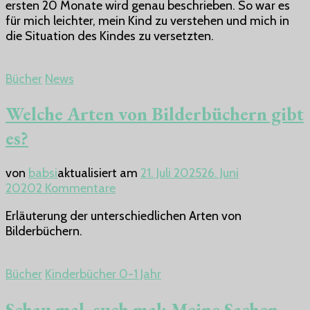
ersten 20 Monate wird genau beschrieben. So war es
wachse!
für mich leichter, mein Kind zu verstehen und mich in
die Situation des Kindes zu versetzten.
Bücher
News
Welche Arten von Bilderbüchern gibt
es?
von
babsi
aktualisiert am
21. Juli 2025
26. Juni
zu
2020
2 Kommentare
Welche
Erläuterung der unterschiedlichen Arten von
Arten
Bilderbüchern.
von
Bilderbüchern
gibt
Bücher
Kinderbücher 0-1 Jahr
es?
Schau mal, such mal: Meine Sachen –