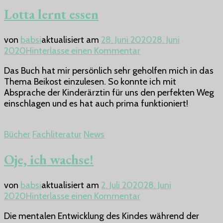
Lotta lernt essen
von
babsi
aktualisiert am
28. Juni 2020
28. Juni
zu
2020
Hinterlasse einen Kommentar
Lotta
Das Buch hat mir persönlich sehr geholfen mich in das
lernt
Thema Beikost einzulesen. So konnte ich mit
essen
Absprache der Kinderärztin für uns den perfekten Weg
einschlagen und es hat auch prima funktioniert!
Bücher
Fachliteratur
News
Oje, ich wachse!
von
babsi
aktualisiert am
2. Juli 2020
28. Juni
zu
2020
Hinterlasse einen Kommentar
Oje,
Die mentalen Entwicklung des Kindes während der
ich