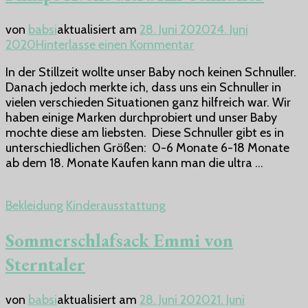
von
babsi
aktualisiert am
28. Juni 2020
24. Juni
zu
2020
Hinterlasse einen Kommentar
Philips
In der Stillzeit wollte unser Baby noch keinen Schnuller.
Avent
Danach jedoch merkte ich, dass uns ein Schnuller in
ultra
vielen verschieden Situationen ganz hilfreich war. Wir
Air
haben einige Marken durchprobiert und unser Baby
Schnuller
mochte diese am liebsten. Diese Schnuller gibt es in
unterschiedlichen Größen: 0-6 Monate 6-18 Monate
ab dem 18. Monate Kaufen kann man die ultra …
Bekleidung
Kinderausstattung
Sommerschlafsack Emmi von
Sterntaler
von
babsi
aktualisiert am
28. Juni 2020
21. Juni