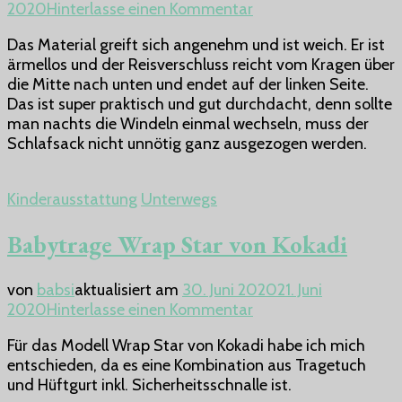
zu
2020
Hinterlasse einen Kommentar
Sommerschlafsack
Das Material greift sich angenehm und ist weich. Er ist
Emmi
ärmellos und der Reisverschluss reicht vom Kragen über
von
die Mitte nach unten und endet auf der linken Seite.
Sterntaler
Das ist super praktisch und gut durchdacht, denn sollte
man nachts die Windeln einmal wechseln, muss der
Schlafsack nicht unnötig ganz ausgezogen werden.
Kinderausstattung
Unterwegs
Babytrage Wrap Star von Kokadi
von
babsi
aktualisiert am
30. Juni 2020
21. Juni
zu
2020
Hinterlasse einen Kommentar
Babytrage
Für das Modell Wrap Star von Kokadi habe ich mich
Wrap
entschieden, da es eine Kombination aus Tragetuch
Star
und Hüftgurt inkl. Sicherheitsschnalle ist.
von