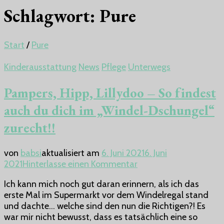
Schlagwort:
Pure
Start
/
Pure
Kinderausstattung
News
Pflege
Unterwegs
Pampers, Hipp, Lillydoo – So findest
auch du dich im „Windel-Dschungel“
zurecht!!
von
babsi
aktualisiert am
6. Juni 2021
6. Juni
zu
2021
Hinterlasse einen Kommentar
Pampers,
Ich kann mich noch gut daran erinnern, als ich das
Hipp,
erste Mal im Supermarkt vor dem Windelregal stand
Lillydoo
und dachte… welche sind den nun die Richtigen?! Es
–
war mir nicht bewusst, dass es tatsächlich eine so
So