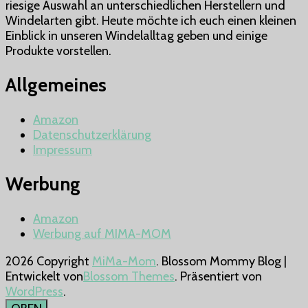
riesige Auswahl an unterschiedlichen Herstellern und
findest
Windelarten gibt. Heute möchte ich euch einen kleinen
auch
Einblick in unseren Windelalltag geben und einige
du
Produkte vorstellen.
dich
im
Allgemeines
„Windel-
Dschungel“
zurecht!!
Amazon
Datenschutzerklärung
Impressum
Werbung
Amazon
Werbung auf MIMA-MOM
2026 Copyright
MiMa-Mom
.
Blossom Mommy Blog |
Entwickelt von
Blossom Themes
. Präsentiert von
WordPress
.