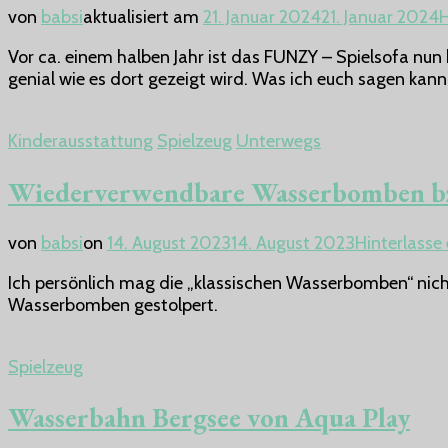
von
babsi
aktualisiert am
21. Januar 2024
21. Januar 2024
H
Vor ca. einem halben Jahr ist das FUNZY – Spielsofa nun b
genial wie es dort gezeigt wird. Was ich euch sagen kann,
Kinderausstattung
Spielzeug
Unterwegs
Wiederverwendbare Wasserbomben bzw.
von
babsi
on
14. August 2023
14. August 2023
Hinterlass
Ich persönlich mag die „klassischen Wasserbomben“ nich
Wasserbomben gestolpert.
Spielzeug
Wasserbahn Bergsee von Aqua Play