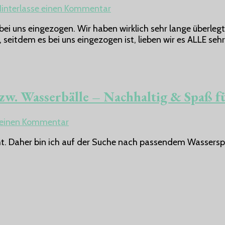
–
zu
interlasse einen Kommentar
Was
Funzy
dies
ei uns eingezogen. Wir haben wirklich sehr lange überlegt, 
–
bei
 seitdem es bei uns eingezogen ist, lieben wir es ALLE seh
Spielsofa
unseren
Kindern
fördert.
 Wasserbälle – Nachhaltig & Spaß für
zu
e einen Kommentar
Wiederverwendbare
t. Daher bin ich auf der Suche nach passendem Wasserspi
Wasserbomben
bzw.
Wasserbälle
–
Nachhaltig
&
Spaß
für