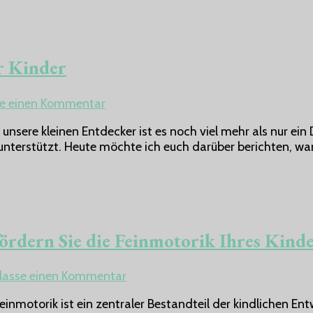
Kinder
so
wichtig
ist
r Kinder
–
Bewegung,
Balance
zu
se einen Kommentar
&
Wasser
Spaß
r unsere kleinen Entdecker ist es noch viel mehr als nur ein
–
vereint
unterstützt. Heute möchte ich euch darüber berichten, war
Das
große
Lernabenteuer
für
Kinder
fördern Sie die Feinmotorik Ihres Kind
zu
rlasse einen Kommentar
Kleine
inmotorik ist ein zentraler Bestandteil der kindlichen En
Hände,