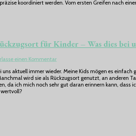
räzise koordiniert werden. Vom ersten Greifen nach einem
große
Fortschritte:
So
fördern
Sie
die
ückzugsort für Kinder – Was dies bei 
Feinmotorik
Ihres
Kindes
zu
rlasse einen Kommentar
Höhlen,
 uns aktuell immer wieder. Meine Kids mögen es einfach ge
Tipi
 Manchmal wird sie als Rückzugsort genutzt, an anderen Ta
&
en, da ich mich noch sehr gut daran erinnern kann, dass ic
Co.
 wertvoll?
mehr
als
nur
ein
Rückzugsort
für
Kinder