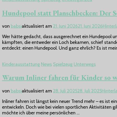
Hundepool statt Planschbecken: Der S
von
babsi
aktualisiert am
21. Juni 2026
21. Juni 2026
Hinter
Wer hätte gedacht, dass ausgerechnet ein Hundepool 
kämpften, die entweder ein Loch bekamen, schief stan
entdeckt: einen Hundepool. Und ganz ehrlich? Es ist 
Kinderausstattung
News
Spielzeug
Unterwegs
Warum Inliner fahren für Kinder so w
von
babsi
aktualisiert am
28. Juli 2025
28. Juli 2025
Hinter
Inliner fahren ist längst kein neuer Trend mehr – es ist e
entwickeln. Doch wie bei vielen sportlichen Aktivitäten 
möchte ich über meine persönlichen …