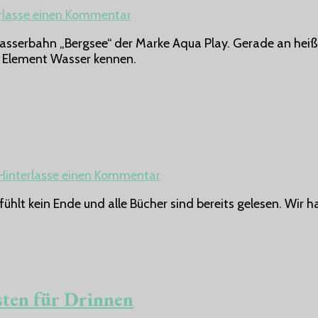
die
zu
rlasse einen Kommentar
ganze
Wasserbahn
Familie
asserbahn „Bergsee“ der Marke Aqua Play. Gerade an heiße
Bergsee
as Element Wasser kennen.
von
Aqua
Play
zu
Hinterlasse einen Kommentar
Zeichentablett
lt kein Ende und alle Bücher sind bereits gelesen. Wir h
–
Malen
ohne
Flecken
sten für Drinnen