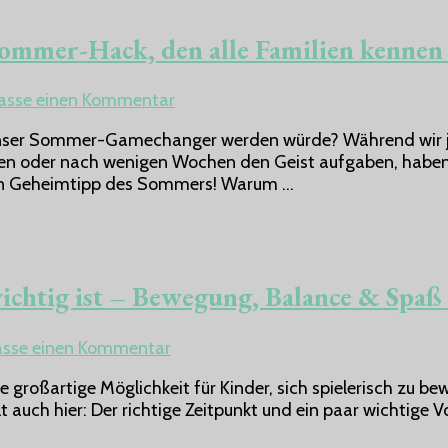
ommer-Hack, den alle Familien kennen 
zu
lasse einen Kommentar
Hundepool
unser Sommer-Gamechanger werden würde? Während wir je
statt
den oder nach wenigen Wochen den Geist aufgaben, haben
Planschbecken:
mein Geheimtipp des Sommers! Warum …
Der
Sommer-
Hack,
den
alle
ichtig ist – Bewegung, Balance & Spaß 
Familien
kennen
sollten
zu
lasse einen Kommentar
Warum
ine großartige Möglichkeit für Kinder, sich spielerisch zu 
Inliner
gilt auch hier: Der richtige Zeitpunkt und ein paar wichti
fahren
für