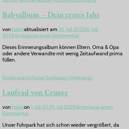
Bücher
Geschenkideen
Kinderausstattung
Babyalbum – Dein erstes Jahr
von
babsi
aktualisiert am
26. Juli 2021
26. Juli
zu
2021
Hinterlasse einen Kommentar
Babyalbum
Dieses Erinnerungsalbum können Eltern, Oma & Opa
–
oder andere Verwandte mit wenig Zeitaufwand prima
Dein
füllen.
erstes
Jahr
Kinderausstattung
Spielzeug
Unterwegs
Laufrad von Cruzee
von
babsi
on
1. Juli 2021
1. Juli 2021
Hinterlasse einen
zu
Kommentar
Laufrad
Unser Fuhrpark hat sich schon wieder vergrößert, da
von