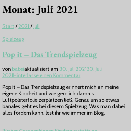
Monat:
Juli 2021
Start
/
2021
/
Juli
Spielzeug
Pop it – Das Trendspielzeug
von
babsi
aktualisiert am
30. Juli 2021
30. Juli
zu
2021
Hinterlasse einen Kommentar
Pop
Pop it – Das Trendspielzeug erinnert mich an meine
it
eigene Kindheit und wie gern ich damals
–
Luftpolsterfolie zerplatzen ließ. Genau um so etwas
Das
banales geht es bei diesem Spielzeug. Was man dabei
Trendspielzeug
alles fördern kann, lest ihr wie immer im Blog.