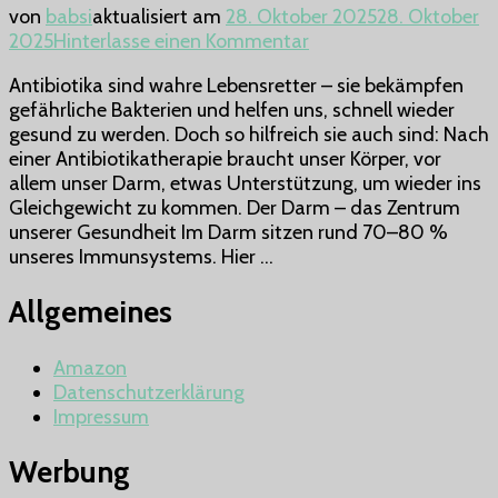
von
babsi
aktualisiert am
28. Oktober 2025
28. Oktober
zu
2025
Hinterlasse einen Kommentar
Warum
Antibiotika sind wahre Lebensretter – sie bekämpfen
der
gefährliche Bakterien und helfen uns, schnell wieder
Darmaufbau
gesund zu werden. Doch so hilfreich sie auch sind: Nach
nach
einer Antibiotikatherapie braucht unser Körper, vor
Antibiotika
allem unser Darm, etwas Unterstützung, um wieder ins
so
Gleichgewicht zu kommen. Der Darm – das Zentrum
wichtig
unserer Gesundheit Im Darm sitzen rund 70–80 %
ist
unseres Immunsystems. Hier …
–
besonders
Allgemeines
für
uns
Mamas
Amazon
und
Datenschutzerklärung
unsere
Impressum
Familien
Werbung