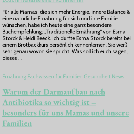
2026
Hinterlasse einen Kommentar
Mama,
Für alle Mamas, die sich mehr Energie, innere Balance &
wir
eine natürliche Ernährung für sich und ihre Familie
müssen
wünschen, habe ich heute eine ganz besondere
über
Buchempfehlung: „Traditionelle Ernährung“ von Esma
Ernährung
Storck & Heidi Beeck. Ich durfte Esma Storck bereits bei
sprechen
einem Brotbackkurs persönlich kennenlernen. Sie weiß
–
sehr genau wovon sie spricht. Was soll ich euch sagen,
Dieses
dieses …
Buch
hat
alles
Ernährung
Fachwissen für Familien
Gesundheit
News
verändert
Warum der Darmaufbau nach
Antibiotika so wichtig ist –
besonders für uns Mamas und unsere
Familien