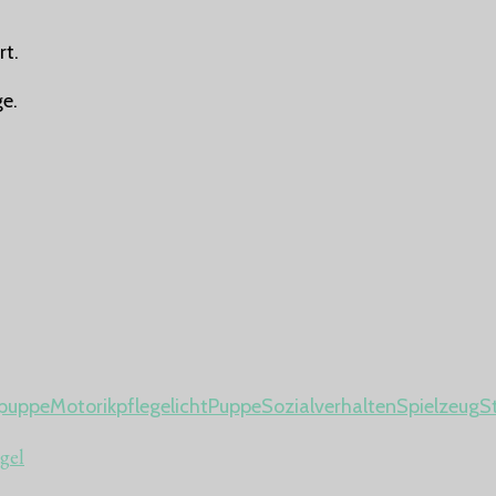
rt.
.
e.
lpuppe
Motorik
pflegelicht
Puppe
Sozialverhalten
Spielzeug
S
gel