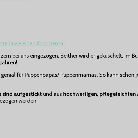
zu
nterlasse einen Kommentar
Kuschelpuppe
kurzem bei uns eingezogen. Seither wird er gekuschelt, im 
Jonas
5 Jahren
!
von
HABA
t genial für Puppenpapas/ Puppenmamas. So kann schon jet
 sind aufgestickt
und aus
hochwertigen, pflegeleichten 
gezogen werden.