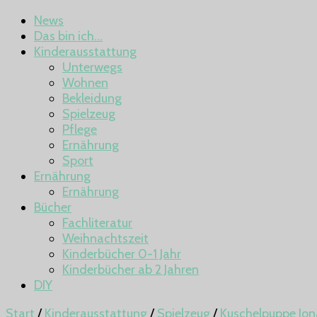
News
Das bin ich…
Kinderausstattung
Unterwegs
Wohnen
Bekleidung
Spielzeug
Pflege
Ernährung
Sport
Ernährung
Ernährung
Bücher
Fachliteratur
Weihnachtszeit
Kinderbücher 0-1 Jahr
Kinderbücher ab 2 Jahren
DIY
Start
/
Kinderausstattung
/
Spielzeug
/
Kuschelpuppe Jo