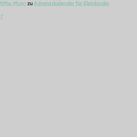
 - MiMa-Mom
zu
Adventskalender für Kleinkinder
s?