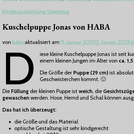
Kinderausstattung
Spielzeug
Kuschelpuppe Jonas von HABA
von
babsi
aktualisiert am
11. Januar 2021
10. Januar 2021
Hi
D
iese kleine Kuschelpuppe Jonas ist seit 
einem kleinen Jungen im Alter von
ca. 1,
Die Größe der
Puppe (29 cm)
ist absolu
Geschwisterchen kommt. 🙂
Die
Füllung
der kleinen Puppe ist
weich
, die
Gesichtszüge
gewaschen
werden. Hose, Hemd und Schal können aus
Das hat ich überzeugt:
die Größe und das Material
optische Gestaltung ist sehr kindgerecht