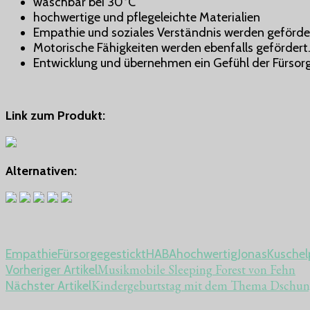
waschbar bei 30°C
hochwertige und pflegeleichte Materialien
Empathie und soziales Verständnis werden geförde
Motorische Fähigkeiten werden ebenfalls gefördert
Entwicklung und übernehmen ein Gefühl der Fürsorg
Link zum Produkt:
Alternativen:
Empathie
Fürsorge
gestickt
HABA
hochwertig
Jonas
Kusche
Beitragsnavigation
Musikmobile Sleeping Forest von Fehn
Vorheriger Artikel
Kindergeburtstag mit dem Thema Dschun
Nächster Artikel