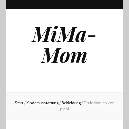
MiMa-
Mom
Start
/
Kinderausstattung
/
Bekleidung
/
Dreieckstuch von
pippi