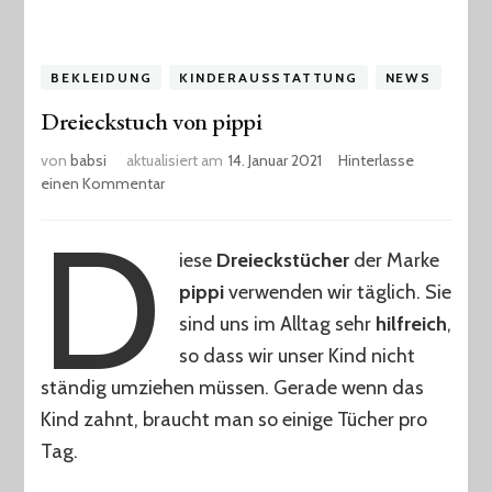
BEKLEIDUNG
KINDERAUSSTATTUNG
NEWS
Dreieckstuch von pippi
von
babsi
aktualisiert am
14. Januar 2021
Hinterlasse
zu
einen Kommentar
Dreieckstuch
D
von
pippi
iese
Dreieckstücher
der Marke
pippi
verwenden wir täglich. Sie
sind uns im Alltag sehr
hilfreich
,
so dass wir unser Kind nicht
ständig umziehen müssen. Gerade wenn das
Kind zahnt, braucht man so einige Tücher pro
Tag.