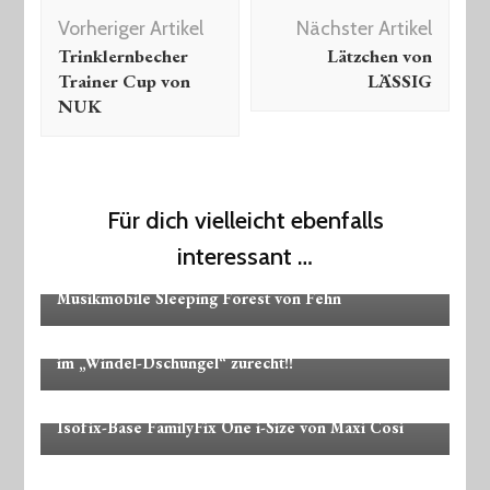
Beitragsnavigation
Vorheriger Artikel
Nächster Artikel
Trinklernbecher
Lätzchen von
Trainer Cup von
LÄSSIG
NUK
Für dich vielleicht ebenfalls
interessant …
Kinderausstattung
Spielzeug
Musikmobile Sleeping Forest von Fehn
Kinderausstattung
News
Pflege
Unterwegs
Pampers, Hipp, Lillydoo – So findest auch du dich
im „Windel-Dschungel“ zurecht!!
Kinderausstattung
Unterwegs
Isofix-Base FamilyFix One i-Size von Maxi Cosi