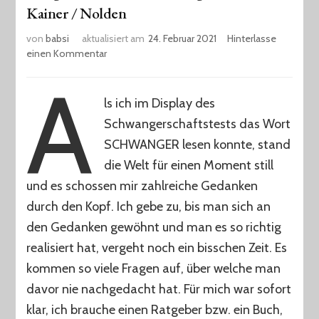
Kainer / Nolden
von
babsi
aktualisiert am
24. Februar 2021
Hinterlasse
zu
einen Kommentar
Das
A
große
Buch
ls ich im Display des
zur
Schwangerschaftstests das Wort
Schwangerschaft
–
SCHWANGER lesen konnte, stand
Kainer
die Welt für einen Moment still
/
und es schossen mir zahlreiche Gedanken
Nolden
durch den Kopf. Ich gebe zu, bis man sich an
den Gedanken gewöhnt und man es so richtig
realisiert hat, vergeht noch ein bisschen Zeit. Es
kommen so viele Fragen auf, über welche man
davor nie nachgedacht hat. Für mich war sofort
klar, ich brauche einen Ratgeber bzw. ein Buch,