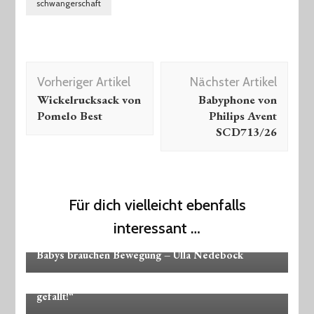
schwangerschaft
Beitragsnavigation
Vorheriger Artikel
Nächster Artikel
Wickelrucksack von
Babyphone von
Pomelo Best
Philips Avent
SCD713/26
Für dich vielleicht ebenfalls
interessant …
Bücher
Fachliteratur
News
Babys brauchen Bewegung – Ulla Nedebock
News
Spielzeug
Lego Duplo – „Ich baue mir die Welt, wie sie mir
gefällt!“