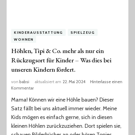
KINDERAUSSTATTUNG
SPIELZEUG
WOHNEN
Höhlen, Tipi & Co. mehr als nur ein
Rückzugsort für Kinder – Was dies bei
unseren Kindern fördert.
von
babsi
aktualisiert am
22. Mai 2024
Hinterlasse einen
zu
Kommentar
Höhlen,
Mama! Können wir eine Höhle bauen? Dieser
Tipi
&
Satz fällt bei uns aktuell immer wieder. Meine
Co.
Kids mögen es einfach gerne, sich in diesen
mehr
kleinen Höhlen zurückzuziehen. Dort spielen sie,
als
nur
schauen Bilderbücher an oder hören Tonies.