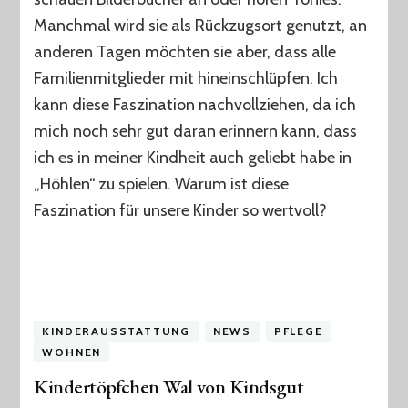
ein
Manchmal wird sie als Rückzugsort genutzt, an
Rückzugsort
für
anderen Tagen möchten sie aber, dass alle
Kinder
Familienmitglieder mit hineinschlüpfen. Ich
–
kann diese Faszination nachvollziehen, da ich
Was
dies
mich noch sehr gut daran erinnern kann, dass
bei
ich es in meiner Kindheit auch geliebt habe in
unseren
„Höhlen“ zu spielen. Warum ist diese
Kindern
fördert.
Faszination für unsere Kinder so wertvoll?
KINDERAUSSTATTUNG
NEWS
PFLEGE
WOHNEN
Kindertöpfchen Wal von Kindsgut