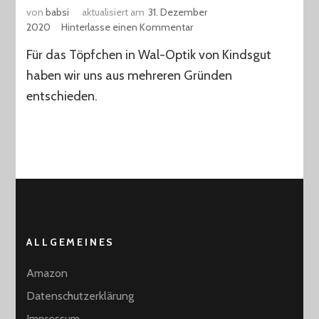
von
babsi
aktualisiert am
31. Dezember
zu
2020
Hinterlasse einen Kommentar
Kindertöpfchen
Für das Töpfchen in Wal-Optik von Kindsgut
Wal
von
haben wir uns aus mehreren Gründen
Kindsgut
entschieden.
ALLGEMEINES
Amazon
Datenschutzerklärung
Impressum