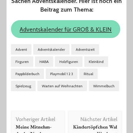
Sachen Adventskalender. Hier ist noch ein
Beitrag zum Thema:
Adventskalender für GROß & KLEIN
Advent
Adventskalender
Adventszeit
Firguren
HABA
Holzfiguren
Kleinkind
Pappbilderbuch
Playmobil 1 2 3
Ritual
Spielzeug
Warten auf Weihnachten
Wimmelbuch
Beitragsnavigation
Vorheriger Artikel
Nächster Artikel
Meine Mitnehm-
Kindertöpfchen Wal