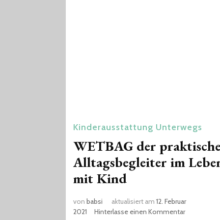
Kinderausstattung
Unterwegs
WETBAG der praktisch
Alltagsbegleiter im Lebe
mit Kind
von
babsi
aktualisiert am
12. Februar
zu
2021
Hinterlasse einen Kommentar