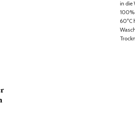
in die
100% a
60°C h
Wasch
Trockn
er
n