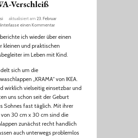
A-Verschleiß
si
aktualisiert am
23. Februar
zu
Hinterlasse einen Kommentar
Kinderwaschlappen
berichte ich wieder über einen
statt
ZEWA-
r kleinen und praktischen
Verschleiß
sbegleiter im Leben mit Kind.
delt sich um die
rwaschlappen „KRAMA“ von IKEA.
nd wirklich vielseitig einsetzbar und
ten uns schon seit der Geburt
s Sohnes fast täglich. Mit ihrer
 von 30 cm x 30 cm sind die
lappen zunächst recht handlich
assen auch unterwegs problemlos