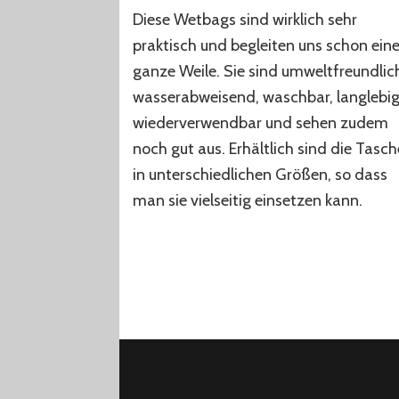
WETBAG
Diese Wetbags sind wirklich sehr
der
praktischer
praktisch und begleiten uns schon ein
Alltagsbegle
ganze Weile. Sie sind umweltfreundlic
im
wasserabweisend, waschbar, langlebig
Leben
mit
wiederverwendbar und sehen zudem
Kind
noch gut aus. Erhältlich sind die Tasc
in unterschiedlichen Größen, so dass
man sie vielseitig einsetzen kann.