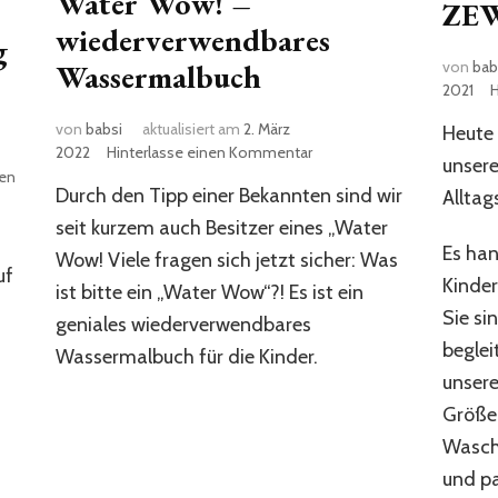
Water Wow! –
ZEW
wiederverwendbares
g
Wassermalbuch
von
bab
2021
von
babsi
aktualisiert am
2. März
Heute 
zu
2022
Hinterlasse einen Kommentar
unsere
Water
nen
Durch den Tipp einer Bekannten sind wir
Alltag
Wow!
–
seit kurzem auch Besitzer eines „Water
wiederverwendbares
Es han
Wow! Viele fragen sich jetzt sicher: Was
Wassermalbuch
uf
Kinde
ist bitte ein „Water Wow“?! Es ist ein
Sie si
geniales wiederverwendbares
beglei
Wassermalbuch für die Kinder.
unsere
Größe
Wasch
und p