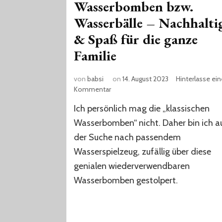
Wasserbomben bzw.
Wasserbälle – Nachhalti
& Spaß für die ganze
Familie
von
babsi
on
14. August 2023
Hinterlasse ei
zu
Kommentar
Wiederverwendbare
Ich persönlich mag die „klassischen
Wasserbomben
bzw.
Wasserbomben“ nicht. Daher bin ich a
Wasserbälle
der Suche nach passendem
–
Wasserspielzeug, zufällig über diese
Nachhaltig
&
genialen wiederverwendbaren
Spaß
Wasserbomben gestolpert.
für
die
ganze
Familie