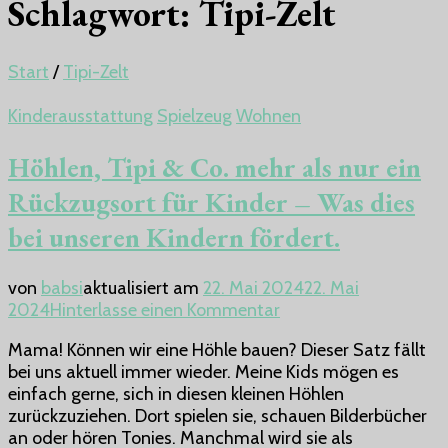
Schlagwort:
Tipi-Zelt
Start
/
Tipi-Zelt
Kinderausstattung
Spielzeug
Wohnen
Höhlen, Tipi & Co. mehr als nur ein
Rückzugsort für Kinder – Was dies
bei unseren Kindern fördert.
von
babsi
aktualisiert am
22. Mai 2024
22. Mai
zu
2024
Hinterlasse einen Kommentar
Höhlen,
Mama! Können wir eine Höhle bauen? Dieser Satz fällt
Tipi
bei uns aktuell immer wieder. Meine Kids mögen es
&
einfach gerne, sich in diesen kleinen Höhlen
Co.
zurückzuziehen. Dort spielen sie, schauen Bilderbücher
mehr
an oder hören Tonies. Manchmal wird sie als
als