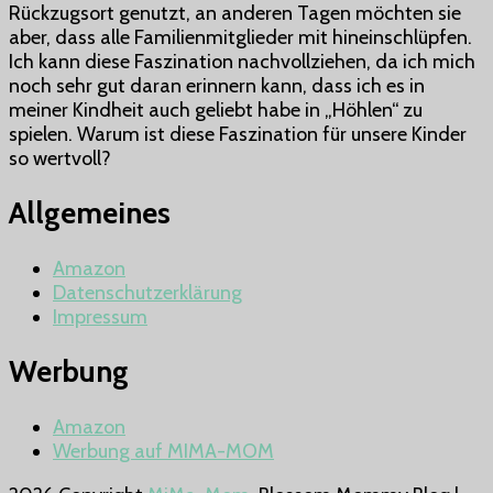
Rückzugsort genutzt, an anderen Tagen möchten sie
nur
aber, dass alle Familienmitglieder mit hineinschlüpfen.
ein
Ich kann diese Faszination nachvollziehen, da ich mich
Rückzugsort
noch sehr gut daran erinnern kann, dass ich es in
für
meiner Kindheit auch geliebt habe in „Höhlen“ zu
Kinder
spielen. Warum ist diese Faszination für unsere Kinder
–
so wertvoll?
Was
dies
Allgemeines
bei
unseren
Kindern
Amazon
fördert.
Datenschutzerklärung
Impressum
Werbung
Amazon
Werbung auf MIMA-MOM