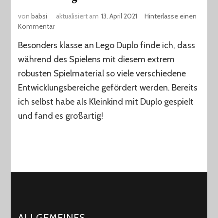
von
babsi
aktualisiert am
13. April 2021
Hinterlasse einen
zu
Kommentar
Lego
Besonders klasse an Lego Duplo finde ich, dass
Duplo
–
während des Spielens mit diesem extrem
„Ich
robusten Spielmaterial so viele verschiedene
baue
Entwicklungsbereiche gefördert werden. Bereits
mir
die
ich selbst habe als Kleinkind mit Duplo gespielt
Welt,
und fand es großartig!
wie
sie
mir
gefällt!“
ALLGEMEINES