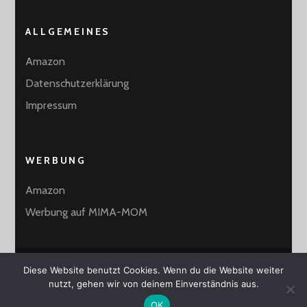
ALLGEMEINES
Amazon
Datenschutzerklärung
Impressum
WERBUNG
Amazon
Werbung auf MIMA-MOM
Diese Website benutzt Cookies. Wenn du die Website weiter
2026 Copyright
MiMa-Mom
.
Blossom Mommy Blog |
nutzt, gehen wir von deinem Einverständnis aus.
Entwickelt von
Blossom Themes
. Präsentiert von
WordPress
.
OK