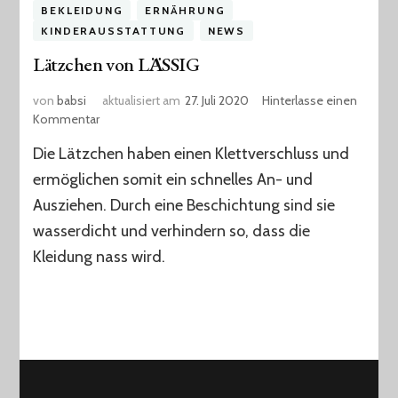
BEKLEIDUNG
ERNÄHRUNG
KINDERAUSSTATTUNG
NEWS
Lätzchen von LÄSSIG
von
babsi
aktualisiert am
27. Juli 2020
Hinterlasse einen
zu
Kommentar
Lätzchen
Die Lätzchen haben einen Klettverschluss und
von
LÄSSIG
ermöglichen somit ein schnelles An- und
Ausziehen. Durch eine Beschichtung sind sie
wasserdicht und verhindern so, dass die
Kleidung nass wird.