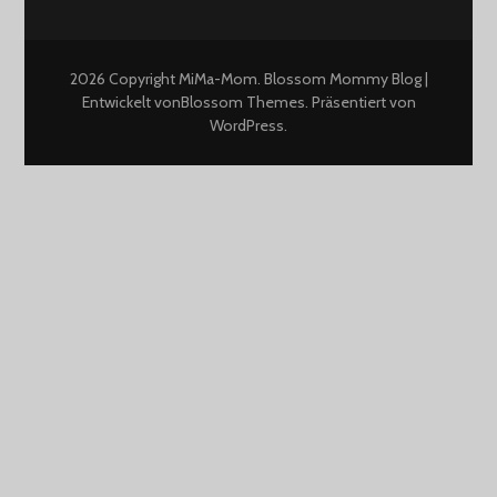
2026 Copyright
MiMa-Mom
.
Blossom Mommy Blog |
Entwickelt von
Blossom Themes
. Präsentiert von
WordPress
.