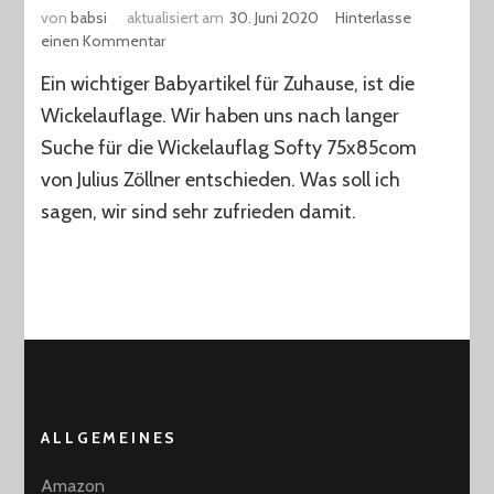
von
babsi
aktualisiert am
30. Juni 2020
Hinterlasse
zu
einen Kommentar
Wickelauflage
Ein wichtiger Babyartikel für Zuhause, ist die
Softy
75×85
Wickelauflage. Wir haben uns nach langer
cm
Suche für die Wickelauflag Softy 75x85com
von
von Julius Zöllner entschieden. Was soll ich
Julius
Zöllner
sagen, wir sind sehr zufrieden damit.
ALLGEMEINES
Amazon