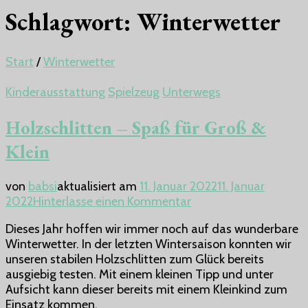
Schlagwort:
Winterwetter
Start
/
Winterwetter
Kinderausstattung
Spielzeug
Unterwegs
Holzschlitten – Spaß für Groß &
Klein
von
babsi
aktualisiert am
11. Januar 2022
11. Januar
zu
2022
Hinterlasse einen Kommentar
Holzschlitten
Dieses Jahr hoffen wir immer noch auf das wunderbare
–
Winterwetter. In der letzten Wintersaison konnten wir
Spaß
unseren stabilen Holzschlitten zum Glück bereits
für
ausgiebig testen. Mit einem kleinen Tipp und unter
Groß
Aufsicht kann dieser bereits mit einem Kleinkind zum
&
Einsatz kommen.
Klein