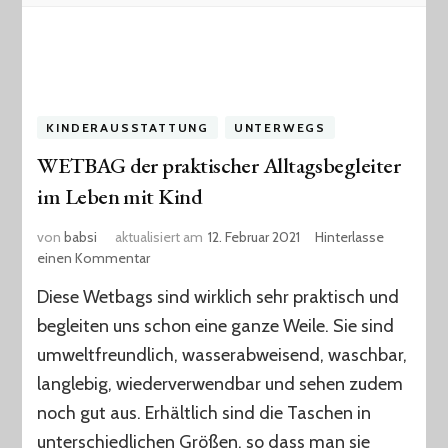
KINDERAUSSTATTUNG
UNTERWEGS
WETBAG der praktischer Alltagsbegleiter
im Leben mit Kind
von
babsi
aktualisiert am
12. Februar 2021
Hinterlasse
zu
einen Kommentar
WETBAG
Diese Wetbags sind wirklich sehr praktisch und
der
praktischer
begleiten uns schon eine ganze Weile. Sie sind
Alltagsbegleiter
umweltfreundlich, wasserabweisend, waschbar,
im
langlebig, wiederverwendbar und sehen zudem
Leben
mit
noch gut aus. Erhältlich sind die Taschen in
Kind
unterschiedlichen Größen, so dass man sie