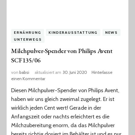
ERNÄHRUNG
KINDERAUSSTATTUNG
NEWS
UNTERWEGS
Milchpulver-Spender von Philips Avent
SCF135/06
von
babsi
aktualisiert am
30. Juni 2020
Hinterlasse
zu
einen Kommentar
Milchpulver-
Diesen Milchpulver-Spender von Philips Avent,
Spender
von
haben wir uns gleich zweimal zugelegt. Er ist
Philips
wirklich jeden Cent wert! Gerade in der
Avent
Anfangszeit oder nachts erleichtert es die
SCF135/06
Milchzubereitung enorm, da das Milchpulver
bereits richtig dosiert im Behälter ist und es nur