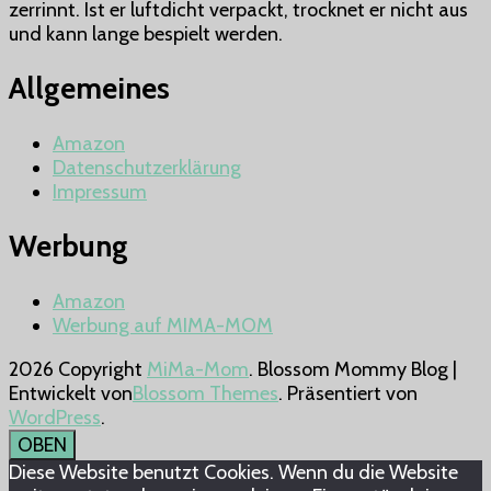
zerrinnt. Ist er luftdicht verpackt, trocknet er nicht aus
Drinnen
und kann lange bespielt werden.
Allgemeines
Amazon
Datenschutzerklärung
Impressum
Werbung
Amazon
Werbung auf MIMA-MOM
2026 Copyright
MiMa-Mom
.
Blossom Mommy Blog |
Entwickelt von
Blossom Themes
. Präsentiert von
WordPress
.
OBEN
Diese Website benutzt Cookies. Wenn du die Website