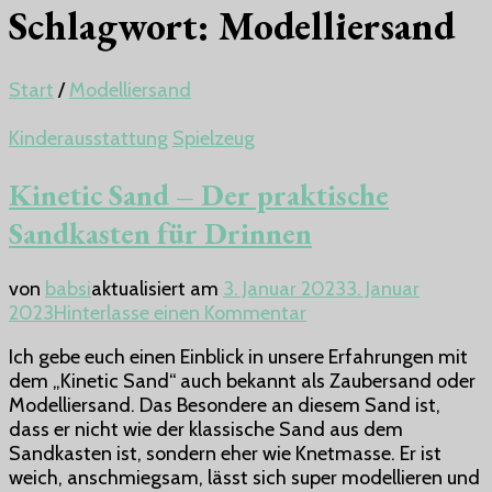
Schlagwort:
Modelliersand
Start
/
Modelliersand
Kinderausstattung
Spielzeug
Kinetic Sand – Der praktische
Sandkasten für Drinnen
von
babsi
aktualisiert am
3. Januar 2023
3. Januar
zu
2023
Hinterlasse einen Kommentar
Kinetic
Ich gebe euch einen Einblick in unsere Erfahrungen mit
Sand
dem „Kinetic Sand“ auch bekannt als Zaubersand oder
–
Modelliersand. Das Besondere an diesem Sand ist,
Der
dass er nicht wie der klassische Sand aus dem
praktische
Sandkasten ist, sondern eher wie Knetmasse. Er ist
Sandkasten
weich, anschmiegsam, lässt sich super modellieren und
für