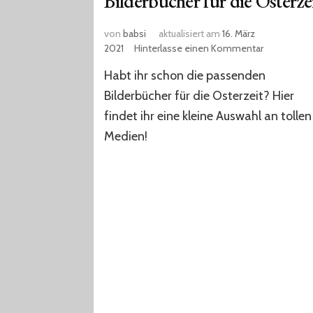
Bilderbücher für die Osterze
von
babsi
aktualisiert am
16. März
zu
2021
Hinterlasse einen Kommentar
Bilderbüche
Habt ihr schon die passenden
für
die
Bilderbücher für die Osterzeit? Hier
Osterzeit
findet ihr eine kleine Auswahl an tollen
Medien!