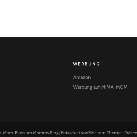
WERBUNG
Amazon
Werbung auf MIMA-MOM
a-Mom
.
Blossom Mommy Blog | Entwickelt von
Blossom Themes
. Präse