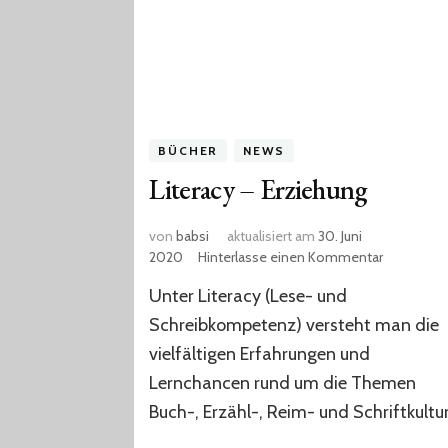
BÜCHER
NEWS
Literacy – Erziehung
von
babsi
aktualisiert am
30. Juni
zu
2020
Hinterlasse einen Kommentar
Literacy
Unter Literacy (Lese- und
–
Erziehung
Schreibkompetenz) versteht man die
vielfältigen Erfahrungen und
Lernchancen rund um die Themen
Buch-, Erzähl-, Reim- und Schriftkultur