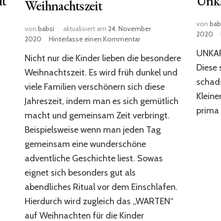
it
Unka
Weihnachtszeit
von
bab
von
babsi
aktualisiert am
24. November
2020
zu
2020
Hinterlasse einen Kommentar
r
Bilderbücher
UNKAP
Nicht nur die Kinder lieben die besondere
für
Diese 
die
Weihnachtszeit. Es wird früh dunkel und
Weihnachtszeit
schads
viele Familien verschönern sich diese
Kleine
Jahreszeit, indem man es sich gemütlich
prima 
macht und gemeinsam Zeit verbringt.
Beispielsweise wenn man jeden Tag
gemeinsam eine wunderschöne
adventliche Geschichte liest. Sowas
eignet sich besonders gut als
abendliches Ritual vor dem Einschlafen.
Hierdurch wird zugleich das „WARTEN“
auf Weihnachten für die Kinder