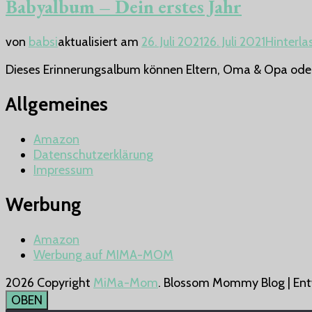
Babyalbum – Dein erstes Jahr
von
babsi
aktualisiert am
26. Juli 2021
26. Juli 2021
Hinterl
Dieses Erinnerungsalbum können Eltern, Oma & Opa oder
Allgemeines
Amazon
Datenschutzerklärung
Impressum
Werbung
Amazon
Werbung auf MIMA-MOM
2026 Copyright
MiMa-Mom
.
Blossom Mommy Blog | Ent
OBEN