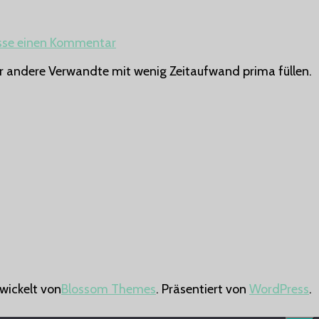
zu
asse einen Kommentar
Babyalbum
 andere Verwandte mit wenig Zeitaufwand prima füllen.
–
Dein
erstes
Jahr
wickelt von
Blossom Themes
. Präsentiert von
WordPress
.