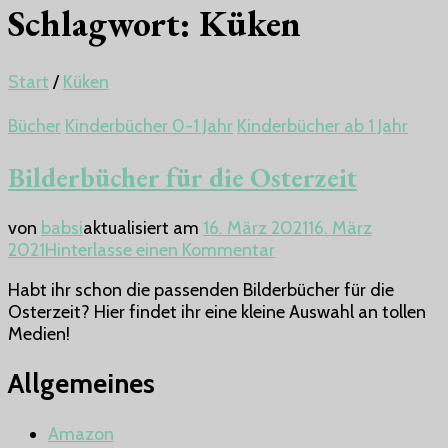
Schlagwort:
Küken
Start
/
Küken
Bücher
Kinderbücher 0-1 Jahr
Kinderbücher ab 1 Jahr
Bilderbücher für die Osterzeit
von
babsi
aktualisiert am
16. März 2021
16. März
zu
2021
Hinterlasse einen Kommentar
Bilderbücher
Habt ihr schon die passenden Bilderbücher für die
für
Osterzeit? Hier findet ihr eine kleine Auswahl an tollen
die
Medien!
Osterzeit
Allgemeines
Amazon