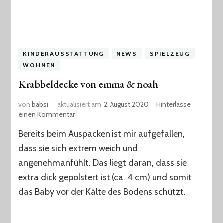
KINDERAUSSTATTUNG
NEWS
SPIELZEUG
WOHNEN
Krabbeldecke von emma & noah
von
babsi
aktualisiert am
2. August 2020
Hinterlasse
zu
einen Kommentar
Krabbeldecke
Bereits beim Auspacken ist mir aufgefallen,
von
emma
dass sie sich extrem weich und
&
angenehmanfühlt. Das liegt daran, dass sie
noah
extra dick gepolstert ist (ca. 4 cm) und somit
das Baby vor der Kälte des Bodens schützt.