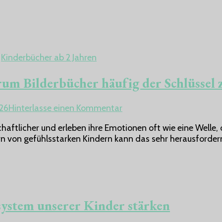
Kinderbücher ab 2 Jahren
um Bilderbücher häufig der Schlüssel 
zu
026
Hinterlasse einen Kommentar
Gefühlsstarke
haftlicher und erleben ihre Emotionen oft wie eine Welle, d
Kinder
ltern von gefühlsstarken Kindern kann das sehr herausforder
verstehen –
Warum
Bilderbücher
häufig
der
Schlüssel
system unserer Kinder stärken
zu
starken