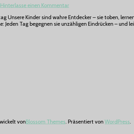
Emotionen
zu
5
Hinterlasse einen Kommentar
sind.
5
tag Unsere Kinder sind wahre Entdecker – sie toben, lerne
wichtige
le: Jeden Tag begegnen sie unzähligen Eindrücken – und lei
Nährstoffe,
die
das
Immunsystem
unserer
Kinder
stärken
wickelt von
Blossom Themes
. Präsentiert von
WordPress
.