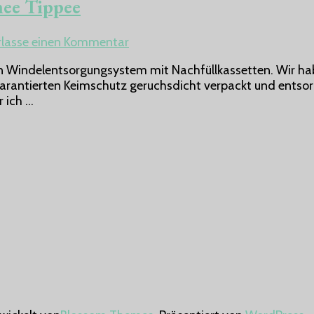
ee Tippee
zu
rlasse einen Kommentar
Windeleimer
in Windelentsorgungsystem mit Nachfüllkassetten. Wir ha
Twist
rantierten Keimschutz geruchsdicht verpackt und entsorgt
&
 ich …
Click
von
Tommee
Tippee