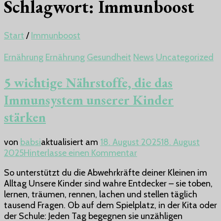
Schlagwort:
Immunboost
Start
/
Immunboost
Ernährung
Ernährung
Gesundheit
News
Uncategorized
5 wichtige Nährstoffe, die das
Immunsystem unserer Kinder
stärken
von
babsi
aktualisiert am
18. August 2025
18. August
zu
2025
Hinterlasse einen Kommentar
5
So unterstützt du die Abwehrkräfte deiner Kleinen im
wichtige
Alltag Unsere Kinder sind wahre Entdecker – sie toben,
Nährstoffe,
lernen, träumen, rennen, lachen und stellen täglich
die
tausend Fragen. Ob auf dem Spielplatz, in der Kita oder
das
der Schule: Jeden Tag begegnen sie unzähligen
Immunsystem