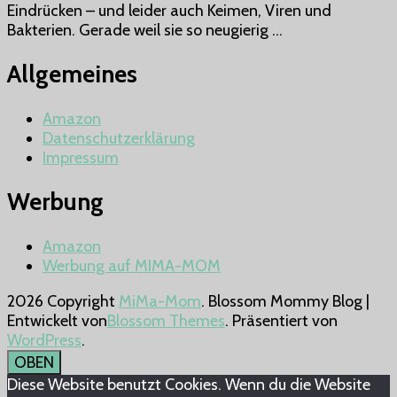
Eindrücken – und leider auch Keimen, Viren und
unserer
Bakterien. Gerade weil sie so neugierig …
Kinder
stärken
Allgemeines
Amazon
Datenschutzerklärung
Impressum
Werbung
Amazon
Werbung auf MIMA-MOM
2026 Copyright
MiMa-Mom
.
Blossom Mommy Blog |
Entwickelt von
Blossom Themes
. Präsentiert von
WordPress
.
OBEN
Diese Website benutzt Cookies. Wenn du die Website