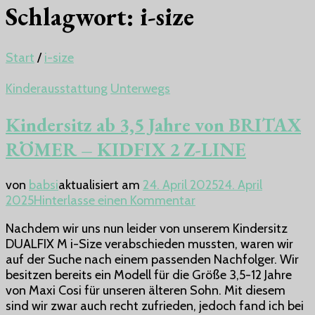
Schlagwort:
i-size
Start
/
i-size
Kinderausstattung
Unterwegs
Kindersitz ab 3,5 Jahre von BRITAX
RÖMER – KIDFIX 2 Z-LINE
von
babsi
aktualisiert am
24. April 2025
24. April
zu
2025
Hinterlasse einen Kommentar
Kindersitz
Nachdem wir uns nun leider von unserem Kindersitz
ab
DUALFIX M i-Size verabschieden mussten, waren wir
3,5
auf der Suche nach einem passenden Nachfolger. Wir
Jahre
besitzen bereits ein Modell für die Größe 3,5-12 Jahre
von
von Maxi Cosi für unseren älteren Sohn. Mit diesem
BRITAX
sind wir zwar auch recht zufrieden, jedoch fand ich bei
RÖMER