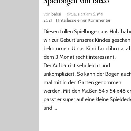
Spielbogen von Bieco
von
babsi
aktualisiert am
5. Mai
zu
2021
Hinterlasse einen Kommentar
Spielbogen
Diesen tollen Spielbogen aus Holz hab
von
Bieco
wir zur Geburt unseres Kindes geschen
bekommen. Unser Kind fand ihn ca. a
dem 3 Monat recht interessant.
Der Aufbau ist sehr leicht und
unkompliziert. So kann der Bogen auc
mal mit in den Garten genommen
werden. Mit den Maßen 54 x 54 x48 
passt er super auf eine kleine Spieldec
und …