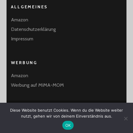
ALLGEMEINES
Amazon
Datenschutzerklärung
Impressum
WERBUNG
Amazon
Werbung auf MIMA-MOM
Diese Website benutzt Cookies. Wenn du die Website weiter
2026 Copyright
MiMa-Mom
.
Blossom Mommy Blog |
nutzt, gehen wir von deinem Einverständnis aus.
Entwickelt von
Blossom Themes
. Präsentiert von
WordPress
.
OK