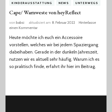
KINDERAUSSTATTUNG
NEWS
UNTERWEGS
Cape/ Warnweste von heyReflect
von
babsi
aktualisiert am
8. Februar 2022
Hinterlasse
zu
einen Kommentar
Cape/
Heute möchte ich euch ein Accessoire
Warnweste
von
vorstellen, welches wir bei jedem Spaziergang
heyReflect
dabeihaben. Gerade in der dunkeln Jahreszeit,
nutzen wir es aktuell sehr häufig. Warum ich es
so praktisch finde, erfahrt ihr hier im Beitrag.