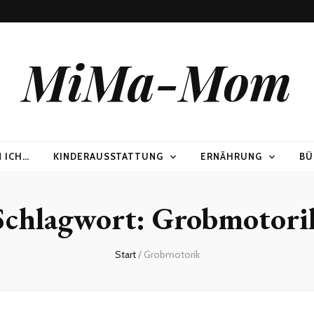
MiMa-Mom
N ICH…
KINDERAUSSTATTUNG
ERNÄHRUNG
BÜ
Schlagwort:
Grobmotori
Start
/
Grobmotorik