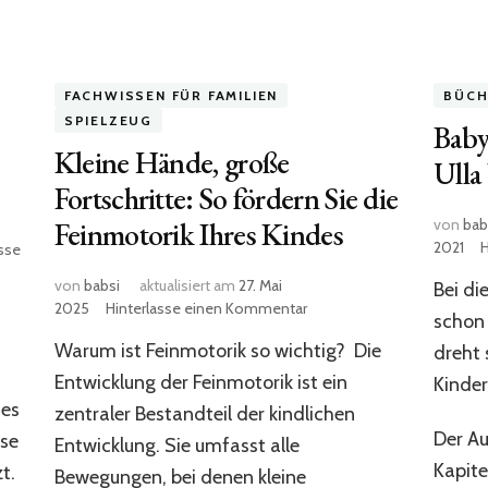
FACHWISSEN FÜR FAMILIEN
BÜCH
SPIELZEUG
Baby
Kleine Hände, große
Ulla
Fortschritte: So fördern Sie die
Feinmotorik Ihres Kindes
von
bab
2021
asse
von
babsi
aktualisiert am
27. Mai
Bei di
zu
2025
Hinterlasse einen Kommentar
schon 
Kleine
Warum ist Feinmotorik so wichtig? Die
dreht 
Hände,
große
Entwicklung der Feinmotorik ist ein
Kinder
Fortschritte:
des
zentraler Bestandteil der kindlichen
So
Der Au
ise
Entwicklung. Sie umfasst alle
fördern
Sie
Kapite
t.
Bewegungen, bei denen kleine