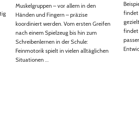
die
Beispi
Muskelgruppen – vor allem in den
Feinmotorik
findet
tig
Ihres
Händen und Fingern – präzise
Kindes
geziel
koordiniert werden. Vom ersten Greifen
finde
nach einem Spielzeug bis hin zum
passen
Schreibenlernen in der Schule:
Entwi
Feinmotorik spielt in vielen alltäglichen
Situationen …