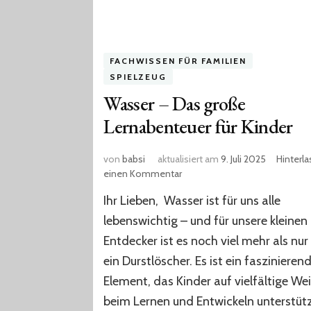
FACHWISSEN FÜR FAMILIEN
SPIELZEUG
Wasser – Das große
Lernabenteuer für Kinder
von
babsi
aktualisiert am
9. Juli 2025
Hinterl
zu
einen Kommentar
Wasser
Ihr Lieben, Wasser ist für uns alle
–
Das
lebenswichtig – und für unsere kleinen
große
Entdecker ist es noch viel mehr als nur
Lernabenteuer
ein Durstlöscher. Es ist ein faszinieren
für
Kinder
Element, das Kinder auf vielfältige We
beim Lernen und Entwickeln unterstütz