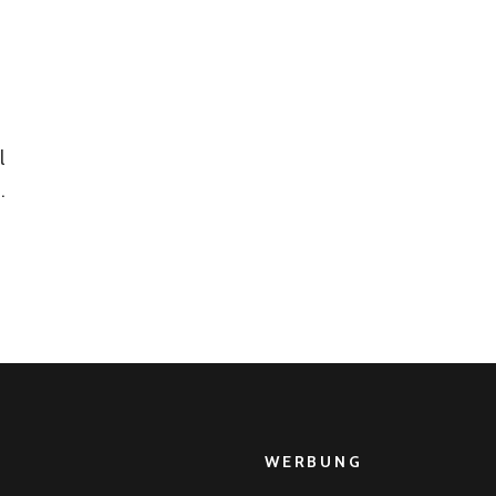
cke
n
l
.
WERBUNG