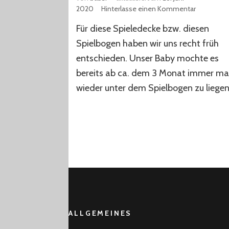
zu
2020
Hinterlasse einen Kommentar
Rainforest
Für diese Spieledecke bzw. diesen
Erlebnisde
–
Spielbogen haben wir uns recht früh
Spielboge
entschieden. Unser Baby mochte es
von
bereits ab ca. dem 3 Monat immer ma
Fisher
Price
wieder unter dem Spielbogen zu liegen
ALLGEMEINES