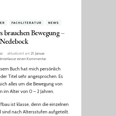
ER
FACHLITERATUR
NEWS
s brauchen Bewegung –
 Nedebock
si
aktualisiert am
21. Januar
zu
Hinterlasse einen Kommentar
Babys
esem Buch hat mich persönlich
brauchen
Bewegung
der Titel sehr angesprochen. Es
–
sich alles um die Bewegung von
Ulla
n im Alter von 0 – 2 Jahren.
Nedebock
fbau ist klasse, denn die einzelnen
l sind nach Altersstufen aufgeteilt.