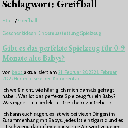
Schlagwort:
Greifball
Start
/
Greifball
Geschenkideen
Kinderausstattung
Spielzeug
Gibt es das perfekte Spielzeug für 0-9
Monate alte Babys?
von
babsi
aktualisiert am
21. Februar 2022
21. Februar
zu
2022
Hinterlasse einen Kommentar
Gibt
Ich weiß nicht, wie häufig ich mich damals gefragt
es
habe… Was ist das perfekte Spielzeug für ein Baby?
das
Was eignet sich perfekt als Geschenk zur Geburt?
perfekte
Spielzeug
Ich kann euch sagen, es ist wie bei vielen Dingen im
für
Zusammenhang mit Babys. Jedes ist einzigartig und es
0-
ist schwierig darauf eine pauschale Antwort zu geben.