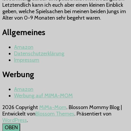
9
Letztendlich kann ich euch aber einen kleinen Einblick
Monate
geben, welche Spielsachen bei meinen beiden Jungs im
alte
Alter von 0-9 Monaten sehr begehrt waren.
Babys?
Allgemeines
Amazon
Datenschutzerklärung
Impressum
Werbung
Amazon
Werbung auf MIMA-MOM
2026 Copyright
MiMa-Mom
.
Blossom Mommy Blog |
Entwickelt von
Blossom Themes
. Präsentiert von
WordPress
.
OBEN