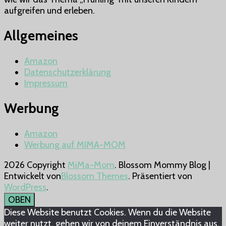
Kindern
aufgreifen und erleben.
den
Frühling
Allgemeines
erleben.
Amazon
Datenschutzerklärung
Impressum
Werbung
Amazon
Werbung auf MIMA-MOM
2026 Copyright
MiMa-Mom
.
Blossom Mommy Blog |
Entwickelt von
Blossom Themes
. Präsentiert von
WordPress
.
OBEN
Diese Website benutzt Cookies. Wenn du die Website
weiter nutzt, gehen wir von deinem Einverständnis aus.