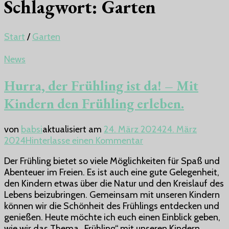
Schlagwort:
Garten
Start
/
Garten
News
Hurra, der Frühling ist da! – Mit
Kindern den Frühling erleben.
von
babsi
aktualisiert am
24. März 2024
24. März
zu
2024
Hinterlasse einen Kommentar
Hurra,
Der Frühling bietet so viele Möglichkeiten für Spaß und
der
Abenteuer im Freien. Es ist auch eine gute Gelegenheit,
Frühling
den Kindern etwas über die Natur und den Kreislauf des
ist
Lebens beizubringen. Gemeinsam mit unseren Kindern
da!
können wir die Schönheit des Frühlings entdecken und
–
genießen. Heute möchte ich euch einen Einblick geben,
Mit
wie wir das Thema „Frühling“ mit unseren Kindern