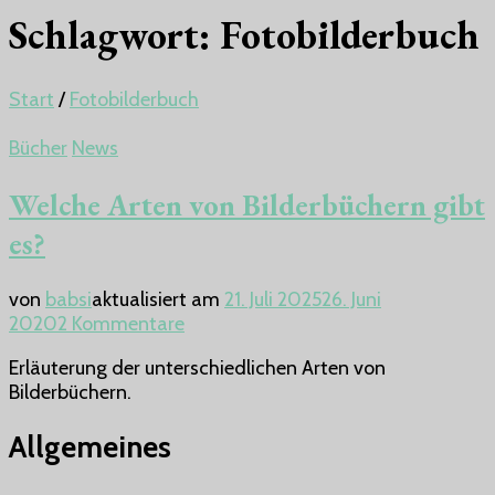
Schlagwort:
Fotobilderbuch
Start
/
Fotobilderbuch
Bücher
News
Welche Arten von Bilderbüchern gibt
es?
von
babsi
aktualisiert am
21. Juli 2025
26. Juni
zu
2020
2 Kommentare
Welche
Erläuterung der unterschiedlichen Arten von
Arten
Bilderbüchern.
von
Bilderbüchern
Allgemeines
gibt
es?