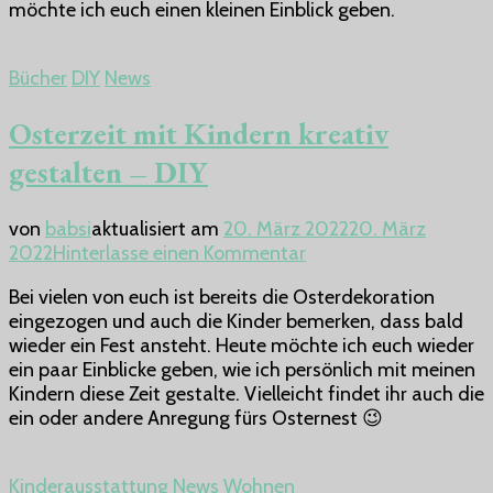
möchte ich euch einen kleinen Einblick geben.
Bücher
DIY
News
Osterzeit mit Kindern kreativ
gestalten – DIY
von
babsi
aktualisiert am
20. März 2022
20. März
zu
2022
Hinterlasse einen Kommentar
Osterzeit
Bei vielen von euch ist bereits die Osterdekoration
mit
eingezogen und auch die Kinder bemerken, dass bald
Kindern
wieder ein Fest ansteht. Heute möchte ich euch wieder
kreativ
ein paar Einblicke geben, wie ich persönlich mit meinen
gestalten
Kindern diese Zeit gestalte. Vielleicht findet ihr auch die
–
ein oder andere Anregung fürs Osternest 😉
DIY
Kinderausstattung
News
Wohnen