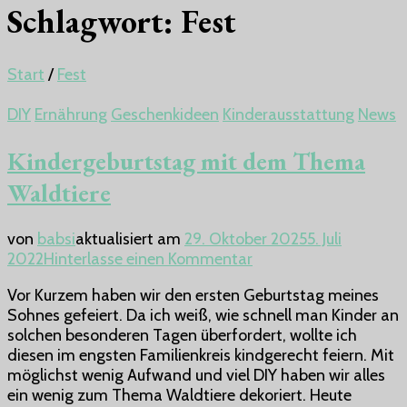
Schlagwort:
Fest
Start
/
Fest
DIY
Ernährung
Geschenkideen
Kinderausstattung
News
Kindergeburtstag mit dem Thema
Waldtiere
von
babsi
aktualisiert am
29. Oktober 2025
5. Juli
zu
2022
Hinterlasse einen Kommentar
Kindergeburtstag
Vor Kurzem haben wir den ersten Geburtstag meines
mit
Sohnes gefeiert. Da ich weiß, wie schnell man Kinder an
dem
solchen besonderen Tagen überfordert, wollte ich
Thema
diesen im engsten Familienkreis kindgerecht feiern. Mit
Waldtiere
möglichst wenig Aufwand und viel DIY haben wir alles
ein wenig zum Thema Waldtiere dekoriert. Heute