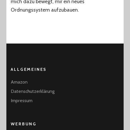
mich dazu bewegt, mir ein neues
das
passende
Ordnungssystem aufzubauen.
Ordnungssystem
für
euch
gefunden??
ALLGEMEINES
Amazon
Datenschutzerklärung
Impressum
WERBUNG