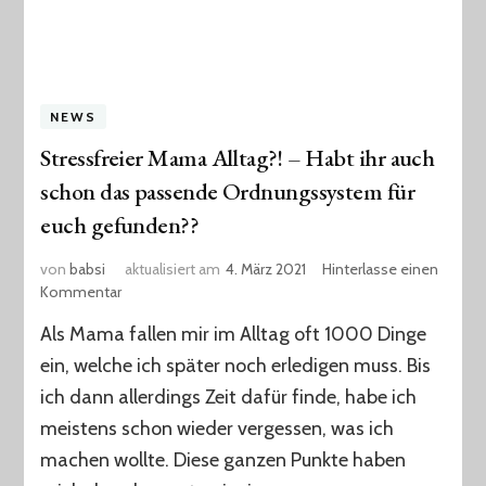
NEWS
Stressfreier Mama Alltag?! – Habt ihr auch
schon das passende Ordnungssystem für
euch gefunden??
von
babsi
aktualisiert am
4. März 2021
Hinterlasse einen
zu
Kommentar
Stressfreier
Als Mama fallen mir im Alltag oft 1000 Dinge
Mama
Alltag?!
ein, welche ich später noch erledigen muss. Bis
–
ich dann allerdings Zeit dafür finde, habe ich
Habt
meistens schon wieder vergessen, was ich
ihr
auch
machen wollte. Diese ganzen Punkte haben
schon