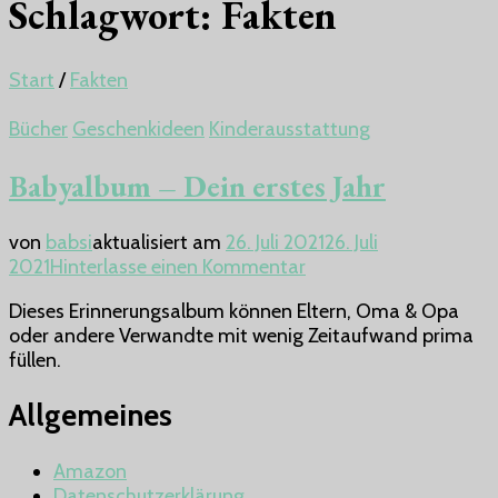
Schlagwort:
Fakten
Start
/
Fakten
Bücher
Geschenkideen
Kinderausstattung
Babyalbum – Dein erstes Jahr
von
babsi
aktualisiert am
26. Juli 2021
26. Juli
zu
2021
Hinterlasse einen Kommentar
Babyalbum
Dieses Erinnerungsalbum können Eltern, Oma & Opa
–
oder andere Verwandte mit wenig Zeitaufwand prima
Dein
füllen.
erstes
Jahr
Allgemeines
Amazon
Datenschutzerklärung