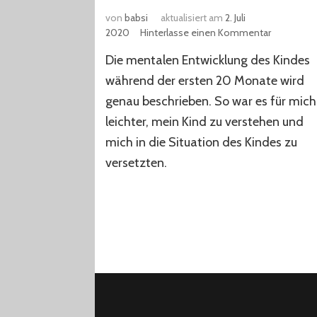
von
babsi
aktualisiert am
2. Juli
zu
2020
Hinterlasse einen Kommentar
Oje,
Die mentalen Entwicklung des Kindes
ich
wachse!
während der ersten 20 Monate wird
genau beschrieben. So war es für mich
leichter, mein Kind zu verstehen und
mich in die Situation des Kindes zu
versetzten.