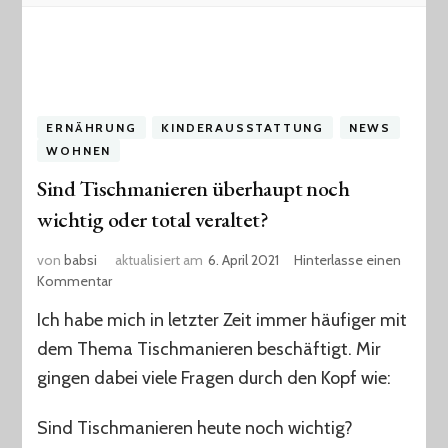
ERNÄHRUNG
KINDERAUSSTATTUNG
NEWS
WOHNEN
Sind Tischmanieren überhaupt noch
wichtig oder total veraltet?
von
babsi
aktualisiert am
6. April 2021
Hinterlasse einen
zu
Kommentar
Sind
Ich habe mich in letzter Zeit immer häufiger mit
Tischmanieren
überhaupt
dem Thema Tischmanieren beschäftigt. Mir
noch
gingen dabei viele Fragen durch den Kopf wie:
wichtig
oder
Sind Tischmanieren heute noch wichtig?
total