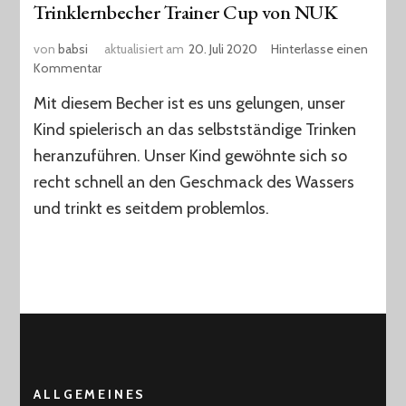
Trinklernbecher Trainer Cup von NUK
von
babsi
aktualisiert am
20. Juli 2020
Hinterlasse einen
zu
Kommentar
Trinklernbecher
Mit diesem Becher ist es uns gelungen, unser
Trainer
Cup
Kind spielerisch an das selbstständige Trinken
von
heranzuführen. Unser Kind gewöhnte sich so
NUK
recht schnell an den Geschmack des Wassers
und trinkt es seitdem problemlos.
ALLGEMEINES