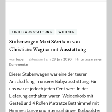
KINDERAUSSTATTUNG
WOHNEN
Stubenwagen Maxi 86x46cm von
Christiane Wegner mit Ausstattung
von
babsi
aktualisiert am
28. Juni 2020
Hinterlasse einen
zu
Kommentar
Stubenwagen
Dieser Stubenwagen war eine der teuren
Maxi
86x46cm
Anschaffung in unserer Babyausstattung. Für
von
uns war er jedoch jeden Cent wert. In der
Christiane
Lieferung enthalten waren: Weidenkorb mit
Wegner
mit
Gestell und 4 Rollen Matratze Betthimmel mit
Ausstattung
Himmelstange und Sternanhänger Korbpolster