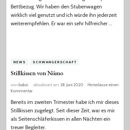
Bettbezug. Wir haben den Stubenwagen
wirklich viel genutzt und ich würde ihn jederzeit
weiterempfehlen. Er war ein sehr hilfreicher …
NEWS
SCHWANGERSCHAFT
Stillkissen von Niimo
von
babsi
aktualisiert am
28. Juni 2020
Hinterlasse einen
zu
Kommentar
Stillkissen
Bereits im zweiten Trimester habe ich mir dieses
von
Niimo
Stillkissen zugelegt. Seit dieser Zeit, war es mir
als Seitenschläferkissen in allen Nächten ein
treuer Begleiter.